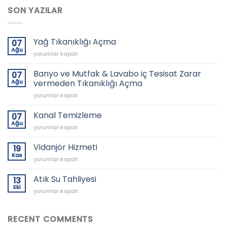
SON YAZILAR
Yağ Tıkanıklığı Açma
07
Ağu
Yağ
yorumlar kapalı
Tıkanıklığı
Açma
Banyo ve Mutfak & Lavabo iç Tesisat Zarar
07
için
Ağu
vermeden Tıkanıklığı Açma
Banyo
yorumlar kapalı
ve
Mutfak
Kanal Temizleme
07
&
Ağu
Kanal
yorumlar kapalı
Lavabo
Temizleme
iç
için
Vidanjör Hizmeti
19
Tesisat
Kas
Zarar
Vidanjör
yorumlar kapalı
vermeden
Hizmeti
Tıkanıklığı
için
Atık Su Tahliyesi
13
Açma
Eki
için
Atık
yorumlar kapalı
Su
Tahliyesi
için
RECENT COMMENTS